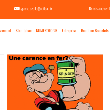
hypnose.cecile@outlook.fr
Rendez-vous en 
ssement
Stop-tabac
NUMEROLOGIE
Entreprise
Boutique Bracelets