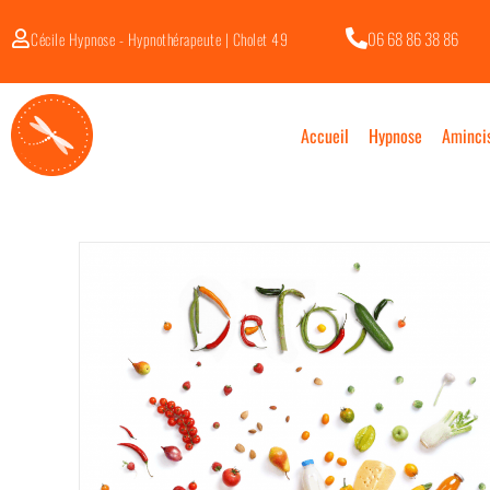
06 68 86 38 86
Cécile Hypnose - Hypnothérapeute | Cholet 49
Accueil
Hypnose
Aminci